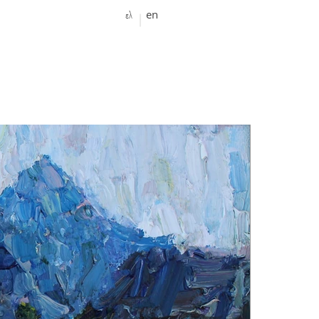
ελ
en