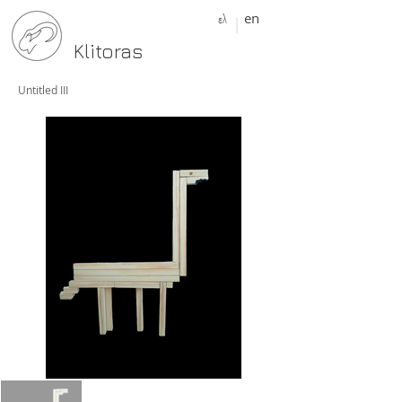
ελ
en
Klitoras
Untitled III