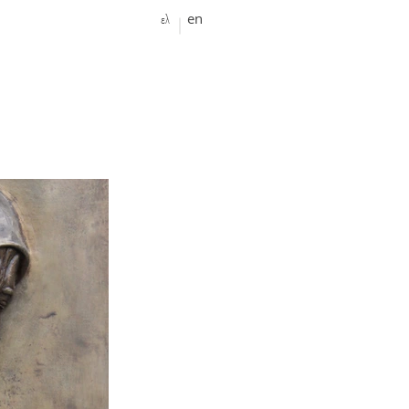
ελ
en