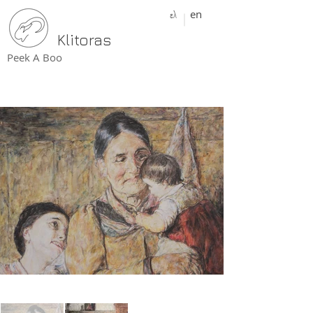
ελ
en
Klitoras
Peek A Boo