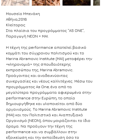
Μουσείο Μπενάκη
Αθήνα,2016
Κλείτορας
Στα πλαίσια του προγράμματος “AS ONE”,
Παραγωγή ΝΕΟΝ + ΜΑI.
Η τέχνη της performance αποτελεί βασικό
κομμάτι του σύγχρονου πολιτισμού και το
Marina Abramovic Institute (MAI) μεταφέρει την
«κληρονομιά» της σπουδαιότερης
εκπροσώπου της, Marina Abramovic.
Προάγοντας και αναδεικνύοντας
συνεργασίες και νέους καλλιτέχνες. Μέσω του
προγράμματος As One, ένα από τα
μεγαλύτερα προγράμματα αφιερωμένα στην
performance στην Ευρώπη, το οποίο
δημιουργήθηκε και υλοποιείται από δύο
οργανισμούς. Το Marina Abramovic Institute
(MAI) και τον Πολιτιστικό και Αναπτυξιακό
Οργανισμό (ΝΕΟΝ), όπου μοιράζονται το ίδιο
όραμα. Να προάγουν την τέχνη της
performance και να συμβάλλουν στην
εξοικείωση και την εκπαίδευση όσο το