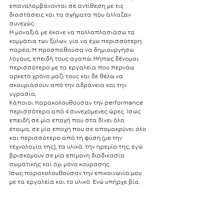
επαναλαμβάνονται σε αντίθεση με τις
διαστάσεις και τα σχήματα που άλλαζαν
συνεχώς.
Η μοναξιά με έκανε να πολλαπλασιάσω τα
κομμάτια των ξύλων, για να έχω περισσότερη
παρέα; Ή προσπαθούσα να δημιουργήσω
λόγους, επειδή τους αγαπώ; Μήπως δένομαι
περισσότερο με τα εργαλεία που περνάω
αρκετό χρόνο μαζί τους και δε θέλω να
σκουριάσουν από την αδράνεια και την
υγρασία;
Κάποιοι παρακολουθούσαν την performance
περισσότερο από 4 συνεχόμενες ώρες. Ίσως
επειδή σε μία εποχή που στα δίνει όλα
έτοιμα, σε μία εποχή που σε απομακρύνει όλο
και περισσότερο από τη φύση (με την
τεχνολογία της), τα υλικά, την ηρεμία της, εγώ
βρισκόμουν σε μία επίμονη διαδικασία
σωματικής και όχι μόνο κούρασης.
Ίσως παρακολουθούσαν την επικοινωνία μου
με τα εργαλεία και το υλικό. Ενώ υπήρχε βία,
ίσως ο θεατής ηρεμούσε από τον ρυθμικό ήχο
της διαδικασίας και από τη μυρωδιά του
υλικού, που ήταν έντονη στον χώρο του
μουσείου. Αρκετοί ένιωσαν την ανάγκη για