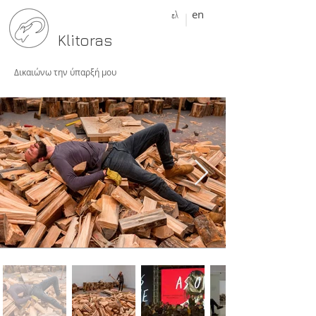
ελ
en
Klitoras
Δικαιώνω την ύπαρξή μου