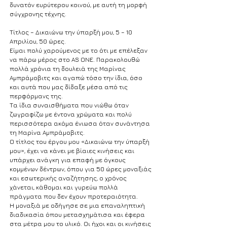
δυνατόν ευρύτερου κοινού, με αυτή τη μορφή
σύγχρονης τέχνης.
Τίτλος – Δικαιώνω την ύπαρξή μου, 5 – 10
Απριλίου, 50 ώρες.
Είμαι πολύ χαρούμενος με το ότι με επέλεξαν
να πάρω μέρος στο AS ONE. Παρακολουθώ
πολλά χρόνια τη δουλειά της Μαρίνας
Αμπράμοβιτς και αγαπώ τόσο την ίδια, όσο
και αυτά που μας δίδαξε μέσα από τις
περφόρμανς της.
Τα ίδια συναισθήματα που νιώθω όταν
ζωγραφίζω με έντονα χρώματα και πολύ
περισσότερα ακόμα ένιωσα όταν συνάντησα
τη Μαρίνα Αμπράμοβιτς.
Ο τίτλος του έργου μου «Δικαιώνω την ύπαρξή
μου», έχει να κάνει με βίαιες κινήσεις και
υπάρχει ανάγκη για επαφή με όγκους
κομμένων δέντρων, όπου για 50 ώρες μοναξιάς
και εσωτερικής αναζήτησης, ο χρόνος
χάνεται, κάθομαι και γυρεύω πολλά
πράγματα που δεν έχουν προτεραιότητα.
Η μοναξιά με οδήγησε σε μια επαναληπτική
διαδικασία όπου μετασχημάτισα και έφερα
στα μέτρα μου το υλικό. Οι ήχοι και οι κινήσεις