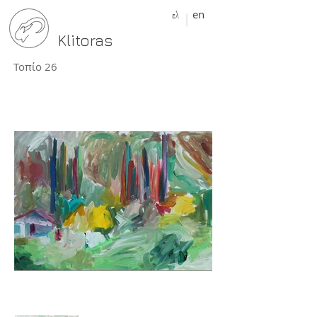
ελ
en
Klitoras
Τοπίο 26