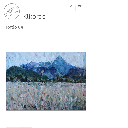
ελ
en
Klitoras
Τοπίο 04