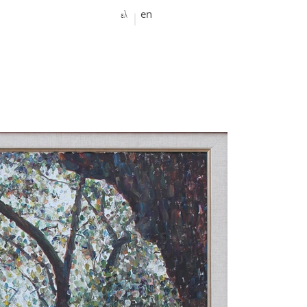
ελ
en